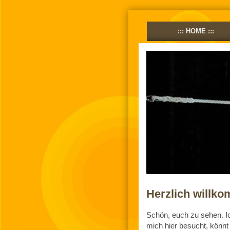
HOME
Herzlich willk
Schön, euch zu sehen. I
mich hier besucht, könnt