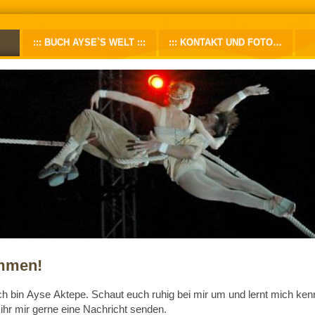
BUCH AYSE`S WELT
KONTAKT UND FOTOS
ommen!
ch bin
Ayse
Aktepe
. Schaut euch ruhig bei mir um und lernt mich ken
 ihr mir gerne eine Nachricht senden.